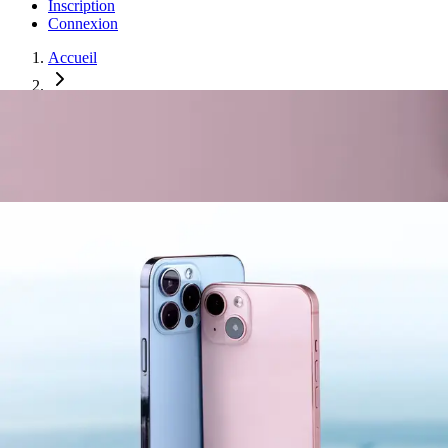
Inscription
Connexion
Accueil
Smartphones
Smartphone Gaming G-Force
Smartphone Gaming G-Force
Hors Stock
Conçu pour les gamers, avec un processeur ultra-rapide et un écran
haute fréquence.
Propriétés
:
Marque
:
GamePhone