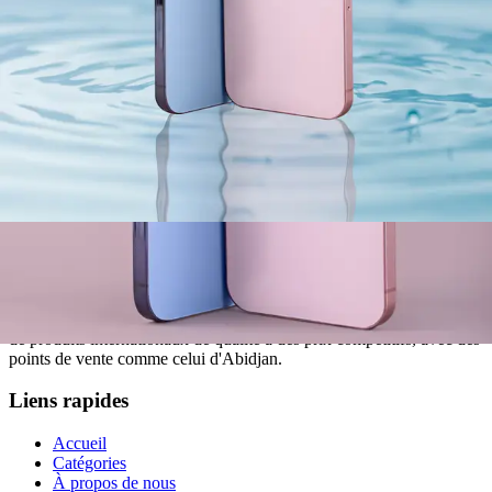
Capacité de Stockage
:
512GB
Système d'exploitation
:
Android 15
Résolution Caméra
:
48MP
Connectivité
:
5G, Wi-Fi 6E
Taille d'écran
:
6.8 pouces
Couleur
:
Noir Carbone
Recommandé pour vous
Voir tout
À propos de nous
Chic Shop est une entreprise de référence en Côte d'Ivoire
spécialisée dans l'import-export de produits variés, allant des articles
pour la maison aux vêtements et jouets, connue pour son large choix
de produits internationaux de qualité à des prix compétitifs, avec des
points de vente comme celui d'Abidjan.
Liens rapides
Accueil
Catégories
À propos de nous