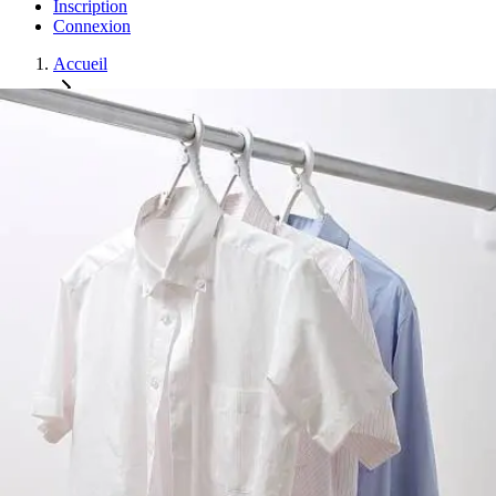
Inscription
Connexion
Accueil
Vêtements
Chemise en Lin Homme
Chemise en Lin Homme
Hors Stock
Chemise élégante en lin, idéale pour un look décontracté chic.
Propriétés
:
Taille
:
L
Couleur
:
Beige