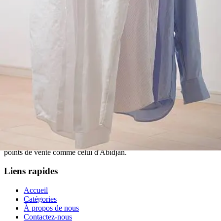
Matériau
:
Lin
Saison
:
Printemps/Été
Genre
:
Homme
Type de Tissu
:
Léger
Style
:
Casual
Recommandé pour vous
Voir tout
À propos de nous
Chic Shop est une entreprise de référence en Côte d'Ivoire
spécialisée dans l'import-export de produits variés, allant des articles
pour la maison aux vêtements et jouets, connue pour son large choix
de produits internationaux de qualité à des prix compétitifs, avec des
points de vente comme celui d'Abidjan.
Liens rapides
Accueil
Catégories
À propos de nous
Contactez-nous